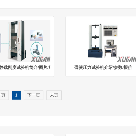
静载刚度试验机简介/图片/厂家
碟簧压力试验机介绍/参数/报价
一页
1
下一页
末页