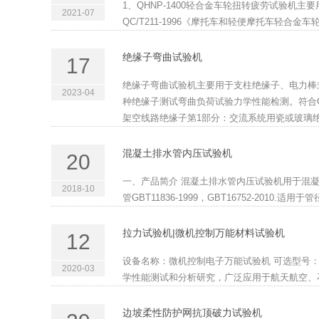
1、QHNP-1400轻合金车轮扭转疲劳试验机
2021-07
QC/T211-1996《摩托车和轻便摩托车轻合金车轮试验
绝缘子弯曲试验机
17
绝缘子弯曲试验机主要用于支柱绝缘子、电力棒
2023-04
种绝缘子测试弯曲负荷试验力学性能检测。符合GB/T2
架空线路绝缘子第1部分：交流系统用瓷或玻璃绝缘
混凝土排水管内压试验机
20
一、产品简介 混凝土排水管内压试验机用于混
2018-10
管GBT11836-1999，GBT16752-2010.适用于管
拉力试验机|微机控制万能材料试验机
12
设备名称：微机控制电子万能试验机 可选型号：WDW
2020-03
学性能测试和分析研究，广泛应用于航天航空、石
边坡柔性防护网抗顶破力试验机