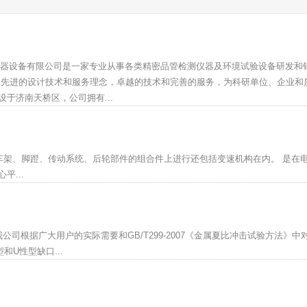
联仪器设备有限公司是一家专业从事各类精密品管检测仪器及环境试验设备研发和
承先进的设计技术和服务理念，卓越的技术和完善的服务，为科研单位、企业和
于济南天桥区，公司拥有...
括车架、脚蹬、传动系统、后轮部件的组合件上进行还包括变速机构在内。 是在
...
 我公司根据广大用户的实际需要和GB/T299-2007《金属夏比冲击试验方法》中
U性型缺口...