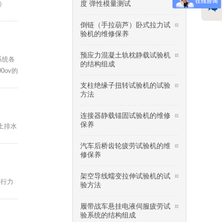
度 弹性模量测试
）
倒链（手拉葫芦）卧式拉力试
验机的维修保养
预应力混凝土轨枕静载试验机
系统各
的结构组成
0ov的
支柱绝缘子扭转试验机的试验
方法
连接器静载锚固试验机的维修
保养
土排水
汽车后桥齿轮疲劳试验机的维
修保养
架空导线蠕变拉伸试验机的试
进行力
验方法
履带战车悬挂电液伺服疲劳试
验系统的结构组成