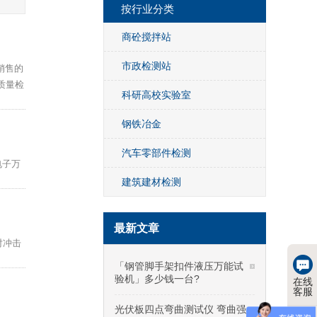
按行业分类
商砼搅拌站
市政检测站
销售的
质量检
科研高校实验室
钢铁冶金
汽车零部件检测
电子万
建筑建材检测
最新文章
对冲击
「钢管脚手架扣件液压万能试
验机」多少钱一台?
在线
客服
光伏板四点弯曲测试仪 弯曲强