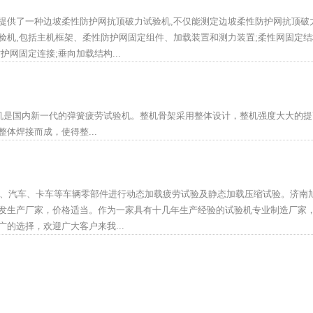
提供了一种边坡柔性防护网抗顶破力试验机,不仅能测定边坡柔性防护网抗顶破力
验机,包括主机框架、柔性防护网固定组件、加载装置和测力装置;柔性网固定结
网固定连接;垂向加载结构...
劳试验机是国内新一代的弹簧疲劳试验机。整机骨架采用整体设计，整机强度大大的
体焊接而成，使得整...
货车、汽车、卡车等车辆零部件进行动态加载疲劳试验及静态加载压缩试验。济南
发生产厂家，价格适当。作为一家具有十几年生产经验的试验机专业制造厂家
的选择，欢迎广大客户来我...