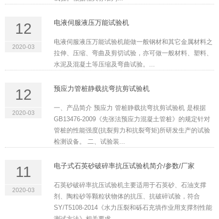
电液伺服液压万能试验机
12
电液伺服液压万能试验机能做一般钢材和其它金属材料之
2020-03
拉伸、压缩、弯曲及剪切试验，亦可做一般材料、塑料、
水泥及混凝土等压缩及弯曲试验。...
预应力管桩静载抗弯抗剪试验机
12
一、产品简介 预应力 管桩静载抗弯抗剪试验机 是根据
2020-03
GB13476-2009《先张法预应力混凝土管桩》的规定针对
管桩的性能强度(抗裂剪力和抗裂弯矩)所研发生产的试验
检测设备。 二、试验装...
电子式石英砂破碎率抗压试验机简介/参数/厂家
11
石英砂破碎率抗压试验机主要适用于石英砂、石油支撑
2020-03
剂、陶粒砂等颗粒状物体的抗压、抗破碎试验，符合
SY/T5108-2014《水力压裂和砾石充填作业用支撑剂性能
测试方法》相关要求。...