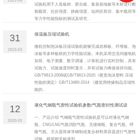
2021-09
试验机用于人造板材、胶合板、集装箱地板等木材进行断
裂载荷、抗折强度、静曲强度、短跨距剪切、集中载荷等
等力学性能指标的测试及研究...
保温板压缩试验机
31
微机控制泡沫板压缩试验机能够完成岩棉板、纤维板、泡
2023-03
沫板等多种板材的力学性能试验。本机采用交流伺服电机
加荷、电子测量、数字调速，计算机进行实时控制，具有
试验力、试验速度同时显示，并有试验力峰值保持功能。
GB/T8813-2008或GB/T8813-2020《硬质泡沫塑料 压缩
性能的测定》GB/T13480-2014 《建筑用绝缘制品压缩性
能的...
液化气钢瓶气密性试验机参数/气瓶密封性测试设
12
一、产品介绍 气钢瓶气密性试验机是可以对液化气钢
2020-03
瓶、CNG/LNG气瓶消防气瓶、无缝钢瓶、复合气瓶、呼
吸气瓶、灭火器筒体等钢制或复合材料类容器进行气密性
试验。根据相关标准判...