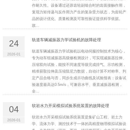
作耐久性。设备通过还原齿轮副啮合时的齿面接触作用，
复现力矩传递与反作用力产生的复杂受力状态，为齿轮产
品的设计优化、质量检测及可靠性验证提供科学依据。
故...
轨道车辆减振器力学试验机的故障处理
24
轨道车辆减振器力学试验机以电动伺服控制技术为核心，
2026-01
专为动车组减振器高级修检测设计，可实现减振器拉伸、
压缩双向试验，能按不同速度等级完成排气、示功检测，
精准获取拉伸及压缩阻尼力数据，自动计算不对称率、判
定产品合格与否，同步生成示功曲线及试验报表；设备试
验速度最高达0.5m/s，可兼容水平、垂直减振器检测，
全...
软岩水力开采模拟试验系统装置的故障处理
04
软岩水力开采模拟试验系统装置是集矿山工程、岩土力
2026-01
学、流体力学、测控技术于一体的高精度物理模拟试验设