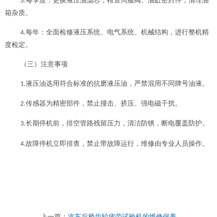
每季度：更换液压油滤芯，检查伺服阀、油缸密封件，清理油
3.
箱杂质。
每年：全面检修液压系统、电气系统、机械结构，进行整机精
4.
度检定。
（三）注意事项
液压油选用符合标准的抗磨液压油，严禁混用不同牌号油液。
1.
传感器为精密部件，禁止撞击、挤压、强电磁干扰。
2.
长期停机前，排空管路残留压力，清洁防锈，断电覆盖防护。
3.
故障停机立即排查，禁止带故障运行，维修由专业人员操作。
4.
上一篇：
汽车后桥齿轮疲劳试验机的维修保养