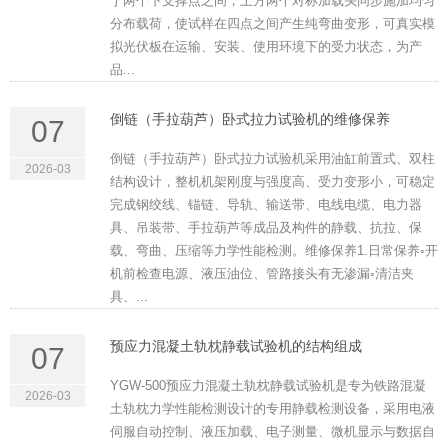
于两个下支撑点之间，上方两个对称加载头同步施加均匀
分布载荷，使试样在四点之间产生纯弯曲变形，可真实模
拟光伏板在运输、安装、使用环境下的受力状态，为产
品...
倒链（手拉葫芦）卧式拉力试验机的维修保养
07
倒链（手拉葫芦）卧式拉力试验机采用油缸前置式、双柱
2026-03
结构设计，整机机架刚度与强度高、受力变形小，可稳定
完成钢绞线、锚链、导轨、输送带、电线电缆、电力器
具、吊装带、手拉葫芦等成品及构件的静载、抗拉、保
载、弯曲、压缩等力学性能检测。维修保养1.日常保养◦开
机前检查电源、液压油位、管路接头有无渗漏◦清洁夹
具、...
预应力混凝土轨枕静载试验机的结构组成
07
YGW-500预应力混凝土轨枕静载试验机是专为铁路混凝
2026-03
土轨枕力学性能检测设计的专用静载检测设备，采用电液
伺服自动控制、液压加载、电子测量、微机显示与数据自