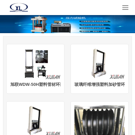
旭联WDW-50H塑料管材环刚度试验机
玻璃纤维增强塑料加砂管环刚度