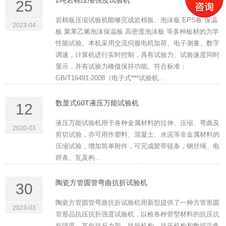
2吨岩棉压缩强度试验机
25
岩棉板压缩试验机能够完成岩棉板、泡沫板 EPS板 保温
2023-04
板 聚苯乙烯泡沫保温板 高密度泡沫板 等多种板材的力学
性能试验。本机采用交流伺服电机加荷、电子测量、数字
调速，计算机进行实时控制，具有试验力、试验速度同时
显示，并有试验力峰值保持功能。符合标准：
GB/T16491-2008《电子式***试验机...
数显式60T液压万能试验机
12
液压万能试验机用于各种金属材料的拉伸、压缩、弯曲及
2020-03
剪切试验，亦可用作塑料、混凝土、水泥等非金属材料的
压缩试验，增加简单附件，可完成胶带链条，钢丝绳、电
焊条、瓦及构...
陶瓷方管圆管弯曲抗折试验机
30
陶瓷方管圆管弯曲抗折试验机用新型提供了一种方管形圆
2023-03
管形品抗压抗折强度试验机，以检各种管型材料的抗压抗
折强度。其包括反力架、抗折机构、抗压机构和数据采集