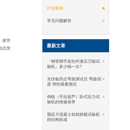
行业新闻
常见问题解答
、疲劳
最新文章
动态受
「钢管脚手架扣件液压万能试
验机」多少钱一台?
光伏板四点弯曲测试仪 弯曲强
度 弹性模量测试
倒链（手拉葫芦）卧式拉力试
验机的维修保养
预应力混凝土轨枕静载试验机
的结构组成