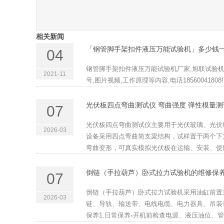
相关新闻
「钢管脚手架扣件液压万能试验机」多少钱一
04
钢管脚手架扣件液压万能试验机厂家,旭联试验
2021-11
号,图片视频,工作原理等内容,电话18560041808!.
光伏板四点弯曲测试仪 弯曲强度 弹性模量测
07
光伏板四点弯曲测试仪主要用于光伏玻璃、光伏
2026-03
设备采用四点弯曲简支梁结构，试样置于两个下
弯曲变形，可真实模拟光伏板在运输、安装、使用
倒链（手拉葫芦）卧式拉力试验机的维修保
07
倒链（手拉葫芦）卧式拉力试验机采用油缸前置
2026-03
链、导轨、输送带、电线电缆、电力器具、吊装
保养1.日常保养◦开机前检查电源、液压油位、管