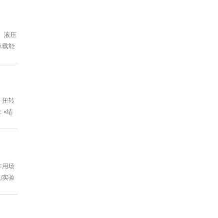
、液压
承载能
、扭转
：•结
作用场
的实验