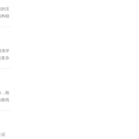
舷的压
结构稳
精准评
的复杂
验，能
功曲线
（泥