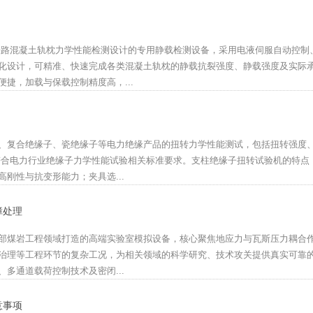
为铁路混凝土轨枕力学性能检测设计的专用静载检测设备，采用电液伺服自动控制
化设计，可精准、快速完成各类混凝土轨枕的静载抗裂强度、静载强度及实际
捷，加载与保载控制精度高，...
、复合绝缘子、瓷绝缘子等电力绝缘产品的扭转力学性能测试，包括扭转强度
符合电力行业绝缘子力学性能试验相关标准要求。支柱绝缘子扭转试验机的特点
刚性与抗变形能力；夹具选...
障处理
部煤岩工程领域打造的高端实验室模拟设备，核心聚焦地应力与瓦斯压力耦合
治理等工程环节的复杂工况，为相关领域的科学研究、技术攻关提供真实可靠
多通道载荷控制技术及密闭...
意事项