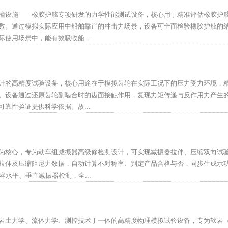
撞设施——橡胶护舷专项研发的力学性能测试设备，核心用于精准评估橡胶护
数。通过模拟实际应用中船舶靠岸的冲击力场景，设备可全面检验橡胶护舷的
使用场景中，能有效吸收船...
计的高精度试验设备，核心用途在于模拟齿轮在实际工况下的压力受力环境，
。设备通过还原齿轮副啮合时的齿面接触作用，复现力矩传递与反作用力产生
靠性验证提供科学依据。故...
为核心，专为动车组减振器高级修检测设计，可实现减振器拉伸、压缩双向试
拉伸及压缩阻尼力数据，自动计算不对称率、判定产品合格与否，同步生成示
容水平、垂直减振器检测，全...
岩土力学、流体力学、测控技术于一体的高精度物理模拟试验设备，专为软岩