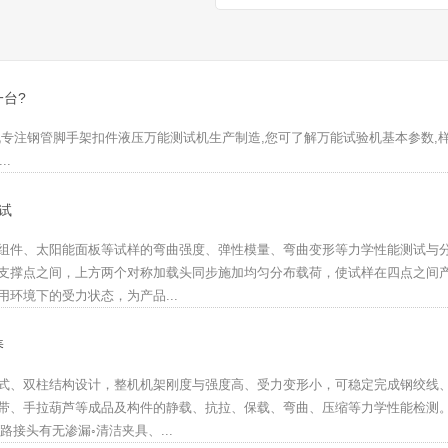
台?
机专注钢管脚手架扣件液压万能测试机生产制造,您可了解万能试验机基本参数,
..
试
组件、太阳能面板等试样的弯曲强度、弹性模量、弯曲变形等力学性能测试与
支撑点之间，上方两个对称加载头同步施加均匀分布载荷，使试样在四点之间
环境下的受力状态，为产品...
养
式、双柱结构设计，整机机架刚度与强度高、受力变形小，可稳定完成钢绞线
带、手拉葫芦等成品及构件的静载、抗拉、保载、弯曲、压缩等力学性能检测
路接头有无渗漏◦清洁夹具、...