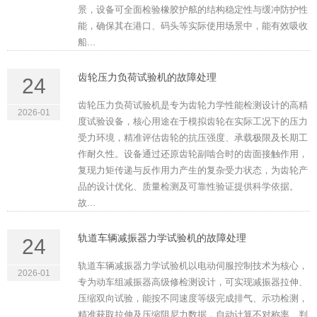
景，设备可全面检验橡胶护舷的结构稳定性与缓冲防护性
能，确保其在港口、码头等实际使用场景中，能有效吸收
船...
齿轮压力负荷试验机的故障处理
24
齿轮压力负荷试验机是专为齿轮力学性能检测设计的高精
2026-01
度试验设备，核心用途在于模拟齿轮在实际工况下的压力
受力环境，精准评估齿轮的抗压强度、承载极限及长期工
作耐久性。设备通过还原齿轮副啮合时的齿面接触作用，
复现力矩传递与反作用力产生的复杂受力状态，为齿轮产
品的设计优化、质量检测及可靠性验证提供科学依据。
故...
轨道车辆减振器力学试验机的故障处理
24
轨道车辆减振器力学试验机以电动伺服控制技术为核心，
2026-01
专为动车组减振器高级修检测设计，可实现减振器拉伸、
压缩双向试验，能按不同速度等级完成排气、示功检测，
精准获取拉伸及压缩阻尼力数据，自动计算不对称率、判