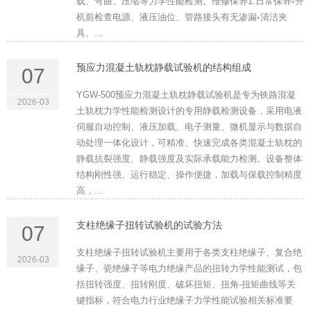
载、弯曲、压缩等力学性能检测。维修保养1.日常保养◦开
机前检查电源、液压油位、管路接头有无渗漏◦清洁夹
具、...
预应力混凝土轨枕静载试验机的结构组成
07
YGW-500预应力混凝土轨枕静载试验机是专为铁路混凝
2026-03
土轨枕力学性能检测设计的专用静载检测设备，采用电液
伺服自动控制、液压加载、电子测量、微机显示与数据自
动处理一体化设计，可精准、快速完成各类混凝土轨枕的
静载抗裂强度、静载强度及实际承载能力检测。设备整体
结构刚性强、运行稳定、操作便捷，加载与保载控制精度
高，...
支柱绝缘子扭转试验机的试验方法
07
支柱绝缘子扭转试验机主要用于各类支柱绝缘子、复合绝
2026-03
缘子、瓷绝缘子等电力绝缘产品的扭转力学性能测试，包
括扭转强度、扭转刚度、破坏扭矩、扭角-扭矩曲线等关
键指标，符合电力行业绝缘子力学性能试验相关标准要