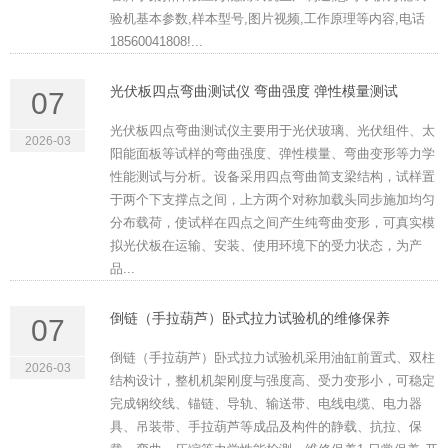
验机基本参数,样本型号,图片视频,工作原理等内容,电话
18560041808!...
光伏板四点弯曲测试仪 弯曲强度 弹性模量测试
07
光伏板四点弯曲测试仪主要用于光伏玻璃、光伏组件、太
2026-03
阳能面板等试样的弯曲强度、弹性模量、弯曲变形等力学
性能测试与分析。设备采用四点弯曲简支梁结构，试样置
于两个下支撑点之间，上方两个对称加载头同步施加均匀
分布载荷，使试样在四点之间产生纯弯曲变形，可真实模
拟光伏板在运输、安装、使用环境下的受力状态，为产
品...
倒链（手拉葫芦）卧式拉力试验机的维修保养
07
倒链（手拉葫芦）卧式拉力试验机采用油缸前置式、双柱
2026-03
结构设计，整机机架刚度与强度高、受力变形小，可稳定
完成钢绞线、锚链、导轨、输送带、电线电缆、电力器
具、吊装带、手拉葫芦等成品及构件的静载、抗拉、保