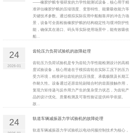
——橡胶护舷专项研发的力学性能测试设备，核心用于精
准评估橡胶护舷的压缩强度、变形特性、能量吸收能力等
关键技术参数。通过模拟实际应用中船舶靠岸的冲击力场
景，设备可全面检验橡胶护舷的结构稳定性与缓冲防护性
能，确保其在港口、码头等实际使用场景中，能有效吸收
船...
齿轮压力负荷试验机的故障处理
24
齿轮压力负荷试验机是专为齿轮力学性能检测设计的高精
2026-01
度试验设备，核心用途在于模拟齿轮在实际工况下的压力
受力环境，精准评估齿轮的抗压强度、承载极限及长期工
作耐久性。设备通过还原齿轮副啮合时的齿面接触作用，
复现力矩传递与反作用力产生的复杂受力状态，为齿轮产
品的设计优化、质量检测及可靠性验证提供科学依据。
故...
轨道车辆减振器力学试验机的故障处理
24
轨道车辆减振器力学试验机以电动伺服控制技术为核心，