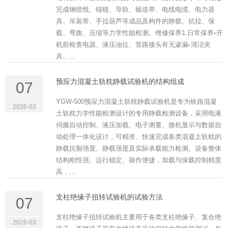
完成钢绞线、锚链、导轨、输送带、电线电缆、电力器
具、吊装带、手拉葫芦等成品及构件的静载、抗拉、保
载、弯曲、压缩等力学性能检测。维修保养1.日常保养◦开
机前检查电源、液压油位、管路接头有无渗漏◦清洁夹
具、...
预应力混凝土轨枕静载试验机的结构组成
07
YGW-500预应力混凝土轨枕静载试验机是专为铁路混凝
2026-03
土轨枕力学性能检测设计的专用静载检测设备，采用电液
伺服自动控制、液压加载、电子测量、微机显示与数据自
动处理一体化设计，可精准、快速完成各类混凝土轨枕的
静载抗裂强度、静载强度及实际承载能力检测。设备整体
结构刚性强、运行稳定、操作便捷，加载与保载控制精度
高，...
支柱绝缘子扭转试验机的试验方法
07
支柱绝缘子扭转试验机主要用于各类支柱绝缘子、复合绝
2026-03