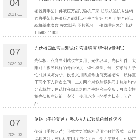
04
钢管脚手架扣件液压万能试验机厂家,旭联试验机专注钢
2021-11
管脚手架扣件液压万能测试机生产制造,您可了解万能试
验机基本参数,样本型号,图片视频,工作原理等内容,电话
18560041808!...
光伏板四点弯曲测试仪 弯曲强度 弹性模量测试
07
光伏板四点弯曲测试仪主要用于光伏玻璃、光伏组件、太
2026-03
阳能面板等试样的弯曲强度、弹性模量、弯曲变形等力学
性能测试与分析。设备采用四点弯曲简支梁结构，试样置
于两个下支撑点之间，上方两个对称加载头同步施加均匀
分布载荷，使试样在四点之间产生纯弯曲变形，可真实模
拟光伏板在运输、安装、使用环境下的受力状态，为产
品...
倒链（手拉葫芦）卧式拉力试验机的维修保养
07
倒链（手拉葫芦）卧式拉力试验机采用油缸前置式、双柱
2026-03
结构设计，整机机架刚度与强度高、受力变形小，可稳定