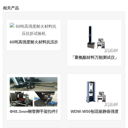
相关产品
60吨高强度耐火材料抗压抗折试验机
「聚氨酯材料万能测试仪」
Φ48.3mm钢管脚手架扣件滑移破坏检测试验机
WDW-W50刨花板静曲强度检测