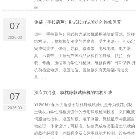
品...
倒链（手拉葫芦）卧式拉力试验机的维修保养
07
倒链（手拉葫芦）卧式拉力试验机采用油缸前置式、双柱
2026-03
结构设计，整机机架刚度与强度高、受力变形小，可稳定
完成钢绞线、锚链、导轨、输送带、电线电缆、电力器
具、吊装带、手拉葫芦等成品及构件的静载、抗拉、保
载、弯曲、压缩等力学性能检测。维修保养1.日常保养◦开
机前检查电源、液压油位、管路接头有无渗漏◦清洁夹
具、...
预应力混凝土轨枕静载试验机的结构组成
07
YGW-500预应力混凝土轨枕静载试验机是专为铁路混凝
2026-03
土轨枕力学性能检测设计的专用静载检测设备，采用电液
伺服自动控制、液压加载、电子测量、微机显示与数据自
动处理一体化设计，可精准、快速完成各类混凝土轨枕的
静载抗裂强度、静载强度及实际承载能力检测。设备整体