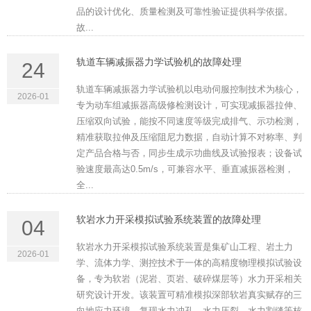
品的设计优化、质量检测及可靠性验证提供科学依据。
故...
轨道车辆减振器力学试验机的故障处理
24
轨道车辆减振器力学试验机以电动伺服控制技术为核心，
2026-01
专为动车组减振器高级修检测设计，可实现减振器拉伸、
压缩双向试验，能按不同速度等级完成排气、示功检测，
精准获取拉伸及压缩阻尼力数据，自动计算不对称率、判
定产品合格与否，同步生成示功曲线及试验报表；设备试
验速度最高达0.5m/s，可兼容水平、垂直减振器检测，
全...
软岩水力开采模拟试验系统装置的故障处理
04
软岩水力开采模拟试验系统装置是集矿山工程、岩土力
2026-01
学、流体力学、测控技术于一体的高精度物理模拟试验设
备，专为软岩（泥岩、页岩、破碎煤层等）水力开采相关
研究设计开发。该装置可精准模拟深部软岩真实赋存的三
向地应力环境，复现水力冲孔、水力压裂、水力割缝等核