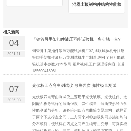
混凝土预制构件结构性能检验装
相关新闻
「钢管脚手架扣件液压万能试验机」多少钱一台?
04
钢管脚手架扣件液压万能试验机厂家,旭联试验机专注钢
2021-11
管脚手架扣件液压万能测试机生产制造,您可了解万能试
验机基本参数,样本型号,图片视频,工作原理等内容,电话
18560041808!...
光伏板四点弯曲测试仪 弯曲强度 弹性模量测试
07
光伏板四点弯曲测试仪主要用于光伏玻璃、光伏组件、太
2026-03
阳能面板等试样的弯曲强度、弹性模量、弯曲变形等力学
性能测试与分析。设备采用四点弯曲简支梁结构，试样置
于两个下支撑点之间，上方两个对称加载头同步施加均匀
分布载荷，使试样在四点之间产生纯弯曲变形，可真实模
拟光伏板在运输、安装、使用环境下的受力状态，为产