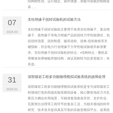
结构刚性强、运行稳定、操作便捷，加载与保载控制精度
高，...
支柱绝缘子扭转试验机的试验方法
07
支柱绝缘子扭转试验机主要用于各类支柱绝缘子、复合绝
2026-03
缘子、瓷绝缘子等电力绝缘产品的扭转力学性能测试，包
括扭转强度、扭转刚度、破坏扭矩、扭角-扭矩曲线等关
键指标，符合电力行业绝缘子力学性能试验相关标准要
求。支柱绝缘子扭转试验机的特点：•结构特点：整机采
用整体加厚钢板焊接结构，保证高刚性与抗变形能力；夹
具选...
深部煤岩工程多功能物理模拟试验系统的故障处理
31
深部煤岩工程多功能物理模拟试验系统是专为深部煤岩工
2026-01
程领域打造的高端实验室模拟设备，核心聚焦地应力与瓦
斯压力耦合作用场景，可精准复现巷道开挖、支护作业、
瓦斯突出治理等工程环节的复杂工况，为相关领域的科学
研究、技术攻关提供真实可靠的实验室模拟平台。该系统