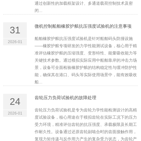
通过创新性的加载框架设计、多通道载荷控制技术及密
闭...
微机控制船舶橡胶护舷抗压强度试验机的注意事项
31
船舶橡胶护舷抗压强度试验机是针对船舶码头防撞设施
2026-01
——橡胶护舷专项研发的力学性能测试设备，核心用于精
准评估橡胶护舷的压缩强度、变形特性、能量吸收能力等
关键技术参数。通过模拟实际应用中船舶靠岸的冲击力场
景，设备可全面检验橡胶护舷的结构稳定性与缓冲防护性
能，确保其在港口、码头等实际使用场景中，能有效吸收
船...
齿轮压力负荷试验机的故障处理
24
齿轮压力负荷试验机是专为齿轮力学性能检测设计的高精
2026-01
度试验设备，核心用途在于模拟齿轮在实际工况下的压力
受力环境，精准评估齿轮的抗压强度、承载极限及长期工
作耐久性。设备通过还原齿轮副啮合时的齿面接触作用，
复现力矩传递与反作用力产生的复杂受力状态，为齿轮产