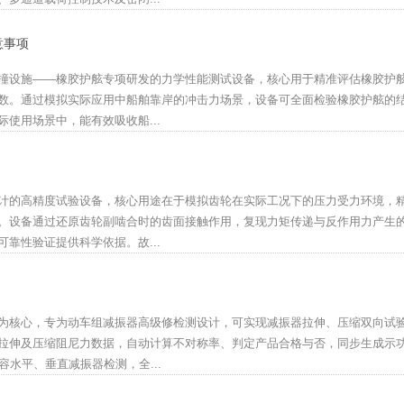
意事项
撞设施——橡胶护舷专项研发的力学性能测试设备，核心用于精准评估橡胶护
数。通过模拟实际应用中船舶靠岸的冲击力场景，设备可全面检验橡胶护舷的
使用场景中，能有效吸收船...
计的高精度试验设备，核心用途在于模拟齿轮在实际工况下的压力受力环境，
。设备通过还原齿轮副啮合时的齿面接触作用，复现力矩传递与反作用力产生
靠性验证提供科学依据。故...
为核心，专为动车组减振器高级修检测设计，可实现减振器拉伸、压缩双向试
拉伸及压缩阻尼力数据，自动计算不对称率、判定产品合格与否，同步生成示
容水平、垂直减振器检测，全...