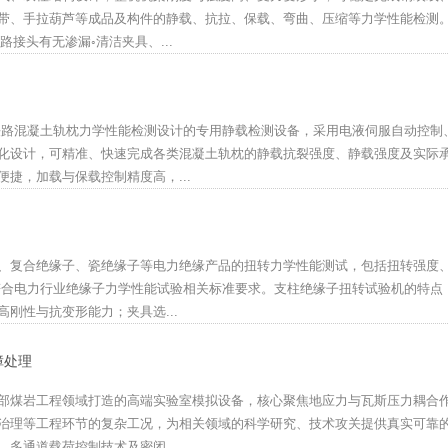
带、手拉葫芦等成品及构件的静载、抗拉、保载、弯曲、压缩等力学性能检测
路接头有无渗漏◦清洁夹具、...
为铁路混凝土轨枕力学性能检测设计的专用静载检测设备，采用电液伺服自动控制
化设计，可精准、快速完成各类混凝土轨枕的静载抗裂强度、静载强度及实际
捷，加载与保载控制精度高，...
、复合绝缘子、瓷绝缘子等电力绝缘产品的扭转力学性能测试，包括扭转强度
符合电力行业绝缘子力学性能试验相关标准要求。支柱绝缘子扭转试验机的特点
刚性与抗变形能力；夹具选...
障处理
部煤岩工程领域打造的高端实验室模拟设备，核心聚焦地应力与瓦斯压力耦合
治理等工程环节的复杂工况，为相关领域的科学研究、技术攻关提供真实可靠
多通道载荷控制技术及密闭...