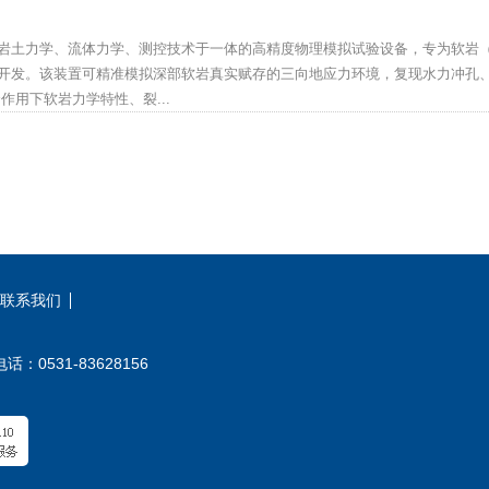
岩土力学、流体力学、测控技术于一体的高精度物理模拟试验设备，专为软岩
开发。该装置可精准模拟深部软岩真实赋存的三向地应力环境，复现水力冲孔
用下软岩力学特性、裂...
联系我们
531-83628156