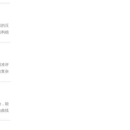
舷的压
结构稳
精准评
的复杂
验，能
功曲线