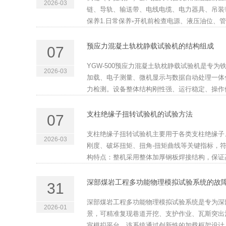
2026-03
链、导轨、输送带、电线电缆、电力器具、吊装
保养1.日常保养◦开机前检查电源、液压油位、管
预应力混凝土轨枕静载试验机的结构组成
07
YGW-500预应力混凝土轨枕静载试验机是专
2026-03
加载、电子测量、微机显示与数据自动处理一体
力检测。设备整体结构刚性强、运行稳定、操作便
支柱绝缘子扭转试验机的试验方法
07
支柱绝缘子扭转试验机主要用于各类支柱绝缘子
2026-03
刚度、破坏扭矩、扭角-扭矩曲线等关键指标，
构特点：整机采用整体加厚钢板焊接结构，保证高
深部煤岩工程多功能物理模拟试验系统的故
31
深部煤岩工程多功能物理模拟试验系统是专为深
2026-01
景，可精准复现巷道开挖、支护作业、瓦斯突出
室模拟平台。该系统通过创新性的加载框架设计、