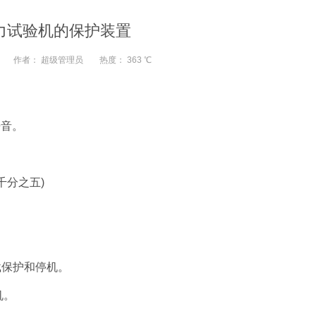
力试验机的保护装置
作者：
超级管理员
热度：
363 ℃
静音。
千分之五)
载保护和停机。
机。