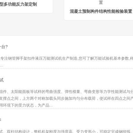
型多功能反力架定制
混凝土预制构件结构性能检验装置
台?
机专注钢管脚手架扣件液压万能测试机生产制造,您可了解万能试验机基本参数,
..
试
组件、太阳能面板等试样的弯曲强度、弹性模量、弯曲变形等力学性能测试与
支撑点之间，上方两个对称加载头同步施加均匀分布载荷，使试样在四点之间
环境下的受力状态，为产品...
养
式、双柱结构设计，整机机架刚度与强度高、受力变形小，可稳定完成钢绞线