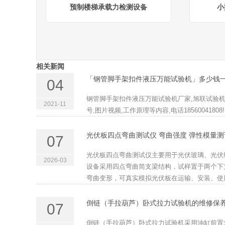
预制楼梯承载力检测设备
小
相关新闻
「钢管脚手架扣件液压万能试验机」多少钱一
04
钢管脚手架扣件液压万能试验机厂家,旭联试验
2021-11
号,图片视频,工作原理等内容,电话18560041808!.
光伏板四点弯曲测试仪 弯曲强度 弹性模量测
07
光伏板四点弯曲测试仪主要用于光伏玻璃、光伏
2026-03
设备采用四点弯曲简支梁结构，试样置于两个下
弯曲变形，可真实模拟光伏板在运输、安装、使用
倒链（手拉葫芦）卧式拉力试验机的维修保
07
倒链（手拉葫芦）卧式拉力试验机采用油缸前置