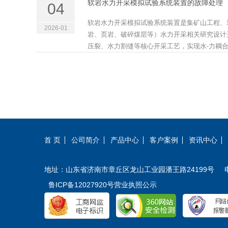
软岩水力开采模拟试验系统装置的故障处理
04
软岩水力开采模拟试验系统装置是集矿山工程、
2026-01
岩、页岩、破碎煤层等）水力开采相关研究设计
压裂、水力割缝等核心开采工艺，实现水-力耦合作
首 页
公司简介
产品中心
客户案例
资讯中心
地址：山东省济南市章丘区龙山工业园潘王路24199号 电话：0
鲁ICP备12027920号
营业执照公示